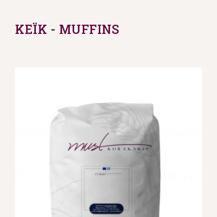
ΚΕΪΚ - MUFFINS