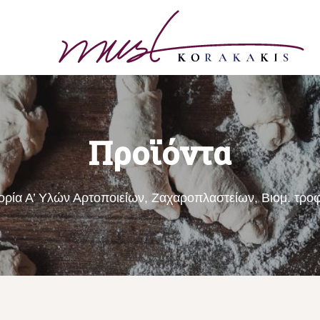
Προϊόντα
ία Α’ Υλών Αρτοποιείων, Ζαχαροπλαστείων, Βιομ. τροφ