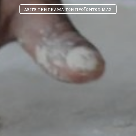
ΔΕΊΤΕ ΤΗΝ ΓΚΆΜΑ ΤΩΝ ΠΡΟΪΌΝΤΩΝ ΜΑΣ